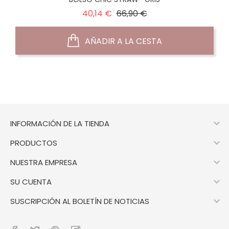
Precio
Precio
40,14 €
66,90 €
normal
AÑADIR A LA CESTA

INFORMACIÓN DE LA TIENDA

PRODUCTOS

NUESTRA EMPRESA

SU CUENTA

SUSCRIPCIÓN AL BOLETÍN DE NOTICIAS