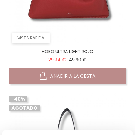
VISTA RÁPIDA
HOBO ULTRA LIGHT ROJO
Precio
Precio
29,94 €
49,90 €
normal
AÑADIR A LA CESTA
-40%
AGOTADO