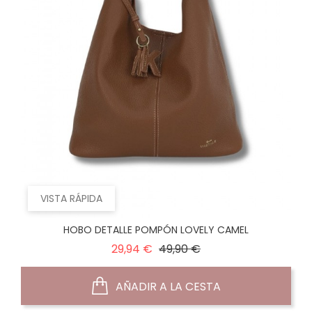
VISTA RÁPIDA
HOBO DETALLE POMPÓN LOVELY CAMEL
Precio
Precio
29,94 €
49,90 €
normal
AÑADIR A LA CESTA