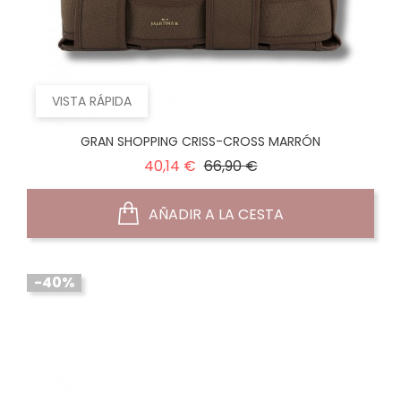
VISTA RÁPIDA
GRAN SHOPPING CRISS-CROSS MARRÓN
Precio
Precio
40,14 €
66,90 €
normal
AÑADIR A LA CESTA
-40%