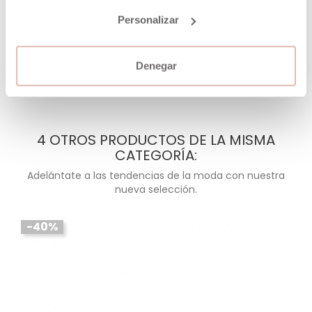
HOBO CALADO WONDER AZUL
Personalizar
Precio
Precio
37,14 €
61,90 €
normal
AÑADIR A LA CESTA
Denegar
4 OTROS PRODUCTOS DE LA MISMA
CATEGORÍA:
Adelántate a las tendencias de la moda con nuestra
nueva selección.
-40%