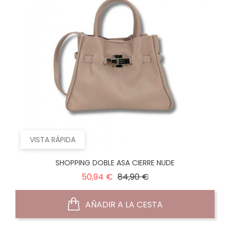
VISTA RÁPIDA
SHOPPING DOBLE ASA CIERRE NUDE
Precio
Precio
50,94 €
84,90 €
normal
AÑADIR A LA CESTA