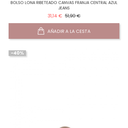
BOLSO LONA RIBETEADO CANVAS FRANJA CENTRAL AZUL
JEANS
Precio
Precio
31,14 €
51,90 €
normal
AÑADIR A LA CESTA
-40%