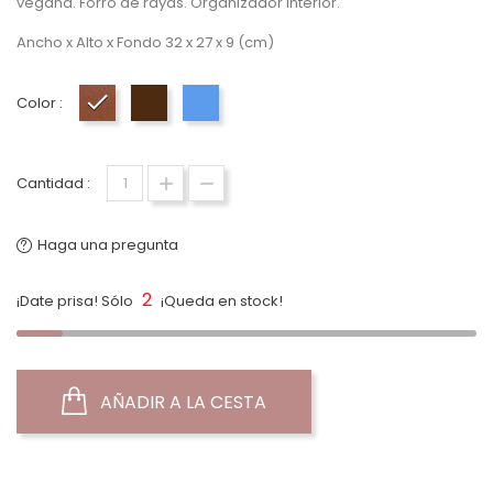
vegana. Forro de rayas. Organizador interior.
Ancho x Alto x Fondo 32 x 27 x 9 (cm)
Color :
Camel
Marrón Chocolate R
Azul
Cantidad :
Haga una pregunta
2
¡Date prisa! Sólo
¡Queda en stock!
AÑADIR A LA CESTA