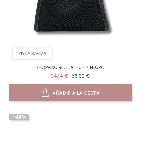
VISTA RÁPIDA
SHOPPING REJILLA FLUFFY NEGRO
Precio
Precio
34,14 €
56,90 €
normal
AÑADIR A LA CESTA
-40%