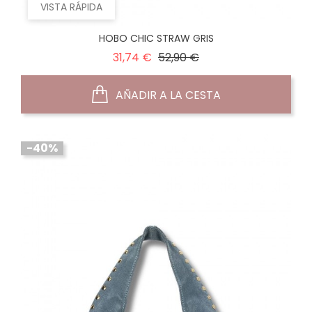
VISTA RÁPIDA
HOBO CHIC STRAW GRIS
Precio
Precio
31,74 €
52,90 €
normal
AÑADIR A LA CESTA
-40%