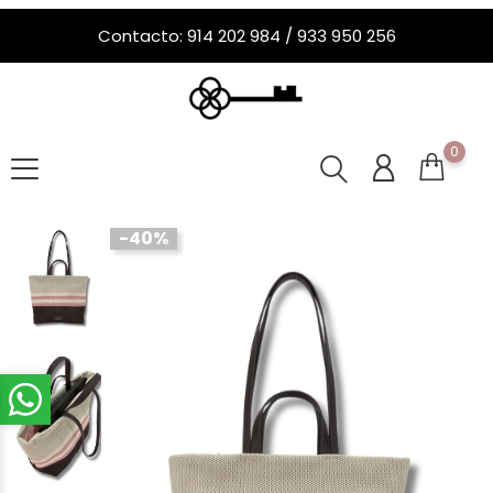
Contacto: 914 202 984 / 933 950 256
0
-40%