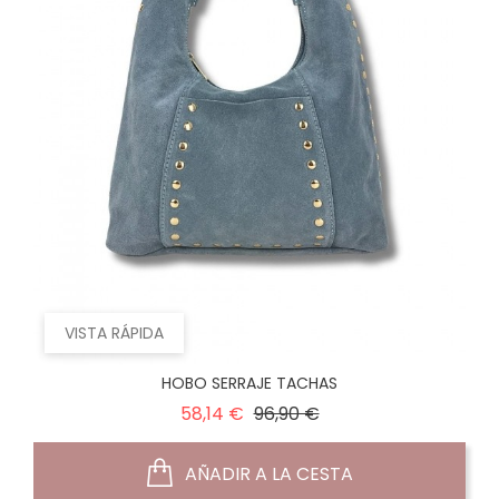
VISTA RÁPIDA
HOBO SERRAJE TACHAS
Precio
Precio
58,14 €
96,90 €
normal
AÑADIR A LA CESTA