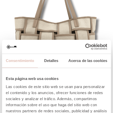
Consentimiento
Detalles
Acerca de las cookies
Esta página web usa cookies
VISTA RÁPIDA
Las cookies de este sitio web se usan para personalizar
el contenido y los anuncios, ofrecer funciones de redes
GRAN SHOPPING CRISS-CROSS BEIGE
sociales y analizar el tráfico. Además, compartimos
Precio
Precio
40,14 €
66,90 €
información sobre el uso que haga del sitio web con
normal
nuestros partners de redes sociales, publicidad y análisis