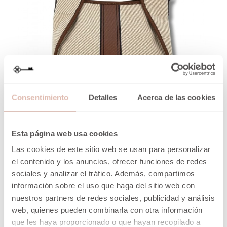
Consentimiento
Detalles
Acerca de las cookies
VISTA RÁPIDA
Esta página web usa cookies
BOLSO LONA RIBETEADO CANVAS FRANJA CENTRAL CAMEL
Las cookies de este sitio web se usan para personalizar
Precio
Precio
31,14 €
51,90 €
el contenido y los anuncios, ofrecer funciones de redes
normal
sociales y analizar el tráfico. Además, compartimos
AÑADIR A LA CESTA
información sobre el uso que haga del sitio web con
nuestros partners de redes sociales, publicidad y análisis
web, quienes pueden combinarla con otra información
-40%
que les haya proporcionado o que hayan recopilado a