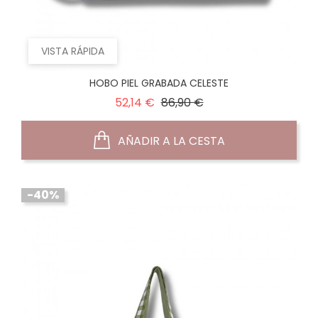
VISTA RÁPIDA
HOBO PIEL GRABADA CELESTE
Precio
Precio
52,14 €
86,90 €
normal
AÑADIR A LA CESTA
-40%