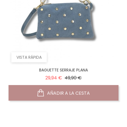
VISTA RÁPIDA
BAGUETTE SERRAJE PLANA
Precio
Precio
29,94 €
49,90 €
normal
AÑADIR A LA CESTA