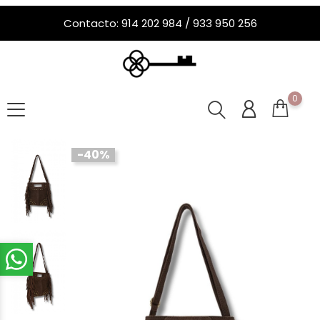
Contacto: 914 202 984 / 933 950 256
0
-40%