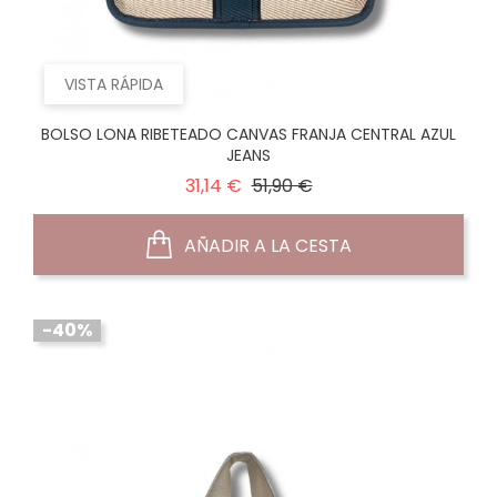
VISTA RÁPIDA
BOLSO LONA RIBETEADO CANVAS FRANJA CENTRAL AZUL
JEANS
Precio
Precio
31,14 €
51,90 €
normal
AÑADIR A LA CESTA
-40%