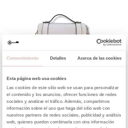
Consentimiento
Detalles
Acerca de las cookies
VISTA RÁPIDA
Esta página web usa cookies
MINI BOLSO BANDOLERA PIEL
Precio
Precio
31,14 €
51,90 €
Las cookies de este sitio web se usan para personalizar
normal
el contenido y los anuncios, ofrecer funciones de redes
sociales y analizar el tráfico. Además, compartimos
AÑADIR A LA CESTA
información sobre el uso que haga del sitio web con
nuestros partners de redes sociales, publicidad y análisis
web, quienes pueden combinarla con otra información
-40%