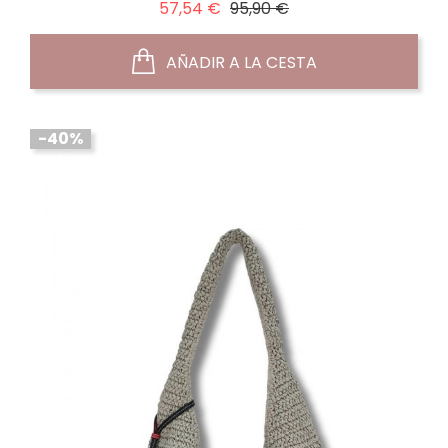
Precio
Precio
57,54 €
95,90 €
normal
AÑADIR A LA CESTA
-40%