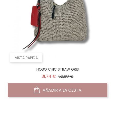
VISTA RÁPIDA
HOBO CHIC STRAW GRIS
Precio
Precio
31,74 €
52,90 €
normal
AÑADIR A LA CESTA