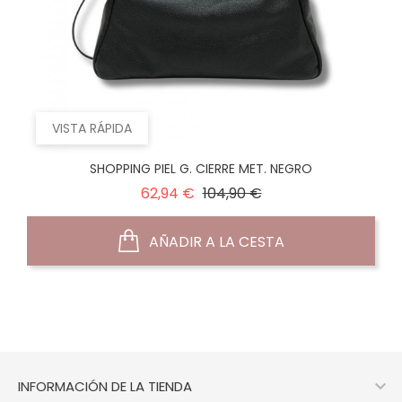
VISTA RÁPIDA
SHOPPING PIEL G. CIERRE MET. NEGRO
Precio
Precio
62,94 €
104,90 €
normal
AÑADIR A LA CESTA

INFORMACIÓN DE LA TIENDA