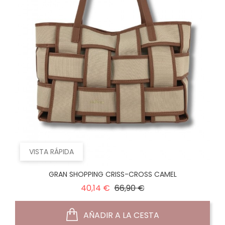
VISTA RÁPIDA
GRAN SHOPPING CRISS-CROSS CAMEL
Precio
Precio
40,14 €
66,90 €
normal
AÑADIR A LA CESTA