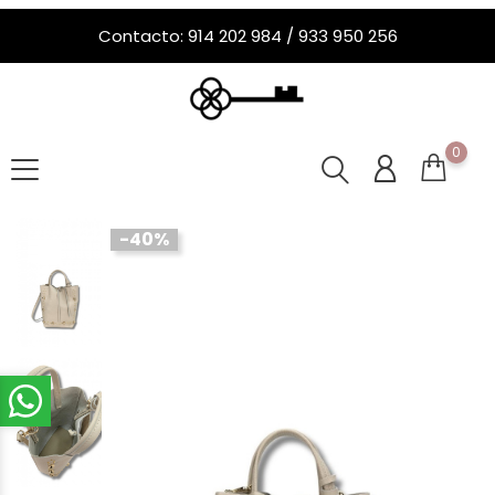
Contacto: 914 202 984 / 933 950 256
0
-40%