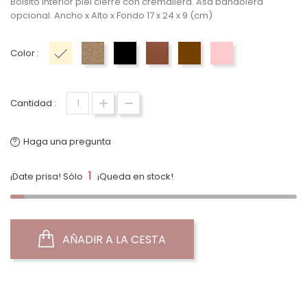
Bolsito interior piel cierre con cremallera. Asa bandolera
opcional. Ancho x Alto x Fondo 17 x 24 x 9 (cm)
Color :
Beige
TOPO
Negro
Camel
Marrón
Rosa
Cantidad :
Haga una pregunta
1
¡Date prisa! Sólo
¡Queda en stock!
AÑADIR A LA CESTA