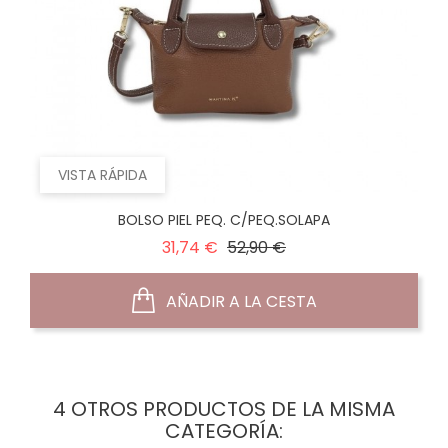
VISTA RÁPIDA
BOLSO PIEL PEQ. C/PEQ.SOLAPA
Precio
Precio
31,74 €
52,90 €
normal
AÑADIR A LA CESTA
4 OTROS PRODUCTOS DE LA MISMA
CATEGORÍA: