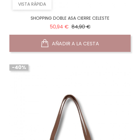
VISTA RÁPIDA
SHOPPING DOBLE ASA CIERRE CELESTE
Precio
Precio
50,94 €
84,90 €
normal
AÑADIR A LA CESTA
-40%