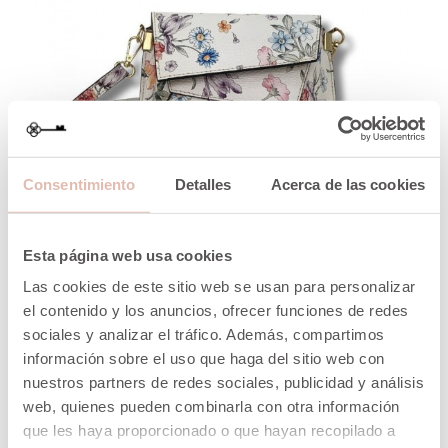
Consentimiento
Detalles
Acerca de las cookies
VISTA RÁPIDA
Esta página web usa cookies
BOLSO PIEL GRABADA ESTAMPADO
Precio
Precio
47,34 €
78,90 €
Las cookies de este sitio web se usan para personalizar
normal
el contenido y los anuncios, ofrecer funciones de redes
sociales y analizar el tráfico. Además, compartimos
AÑADIR A LA CESTA
información sobre el uso que haga del sitio web con
nuestros partners de redes sociales, publicidad y análisis
web, quienes pueden combinarla con otra información
-40%
que les haya proporcionado o que hayan recopilado a