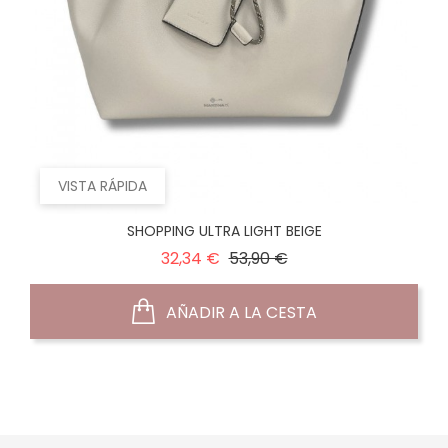
VISTA RÁPIDA
SHOPPING ULTRA LIGHT BEIGE
Precio
Precio
32,34 €
53,90 €
normal
AÑADIR A LA CESTA