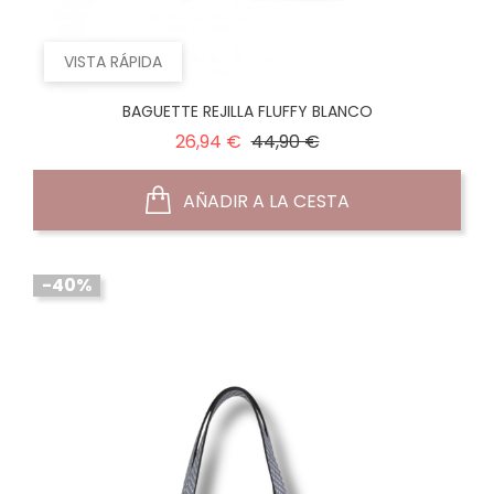
VISTA RÁPIDA
BAGUETTE REJILLA FLUFFY BLANCO
Precio
Precio
26,94 €
44,90 €
normal
AÑADIR A LA CESTA
-40%