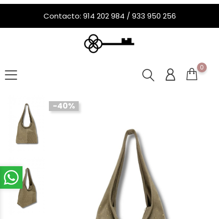
Contacto: 914 202 984 / 933 950 256
0
-40%