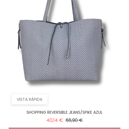
VISTA RÁPIDA
SHOPPING REVERSIBLE JEANS/SPIKE AZUL
Precio
Precio
40,14 €
66,90 €
normal