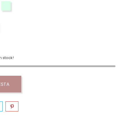
ocolate R
jo
Verde Agua
 stock!
ESTA