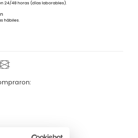
en 24/48 horas (días laborables).
ón
s hábiles.
compraron: