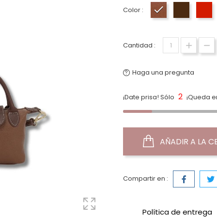
Color :
Camel
Marrón Ch
Ro
Cantidad :
Haga una pregunta
2
¡Date prisa! Sólo
¡Queda en
AÑADIR A LA C
Compartir en :
Política de entrega