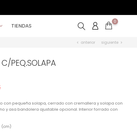
0
TIENDAS

anterior
siguiente
chevron_left
chevron_right
. C/PEQ.SOLAPA
€
o con pequeña solapa, cerrado con cremallera y solapa con
o y asa bandolera ajustable opcional. Interior forrado con
8 (cm)