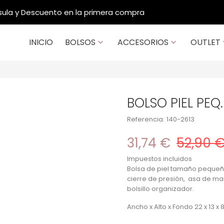
Contacto: 914 202 984 / 933 950 256
INICIO
BOLSOS
ACCESORIOS
OUTLET


BOLSO PIEL PEQ
Referencia:
140-2613
31,74 €
52,90 
Impuestos incluidos
Bolsa de piel tamaño pequeñ
cierre de presión, asa de man
bolsillo organizador.
Ancho x Alto x Fondo 22 x 13 x 