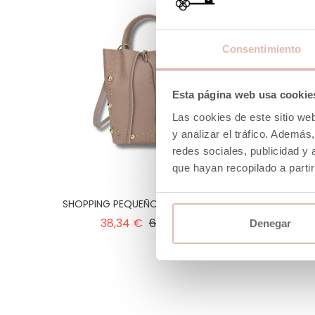
Consentimiento
Esta página web usa cookie
Las cookies de este sitio we
y analizar el tráfico. Ademá
redes sociales, publicidad y
que hayan recopilado a parti
SHOPPING PEQUEÑO PIEL GRABADO
Precio
Precio
38,34 €
63,90 €
Denegar
normal