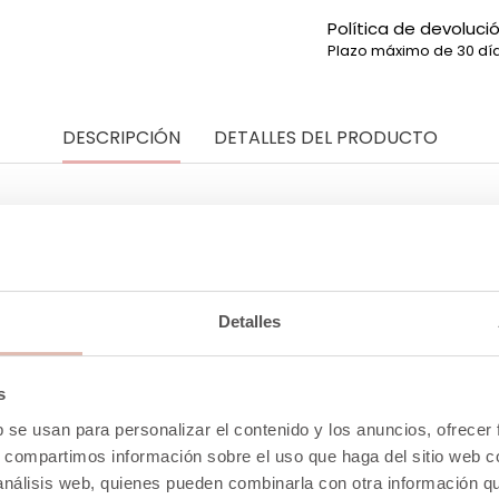
Política de devoluci
Plazo máximo de 30 día
DESCRIPCIÓN
DETALLES DEL PRODUCTO
a, perfecto para salir con estilo urbano. Cadena para l
stilo.
Detalles
DO
s
b se usan para personalizar el contenido y los anuncios, ofrecer
s, compartimos información sobre el uso que haga del sitio web 
 análisis web, quienes pueden combinarla con otra información q