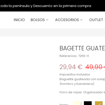
Contacto: 914 202 984 / 933 950 256
INICIO
BOLSOS
ACCESORIOS
OUTLET


BAGETTE GUAT
Referencia:
7255-11
29,94 €
49,90
Impuestos incluidos
Baguette guateada con solap
(hombro y bandolera).
Forro de rayas. Organizador int