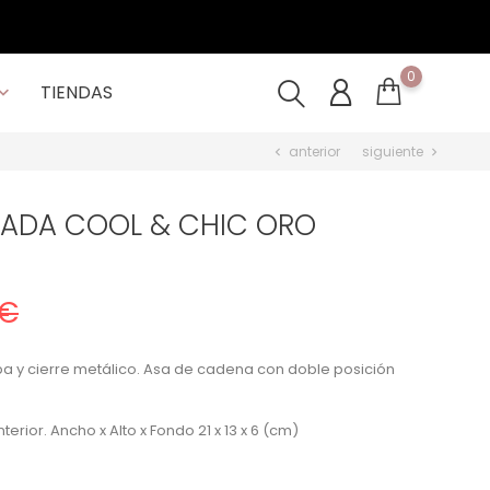
0
TIENDAS

anterior
siguiente
chevron_left
chevron_right
EADA COOL & CHIC ORO
 €
a y cierre metálico. Asa de cadena con doble posición
erior. Ancho x Alto x Fondo 21 x 13 x 6 (cm)