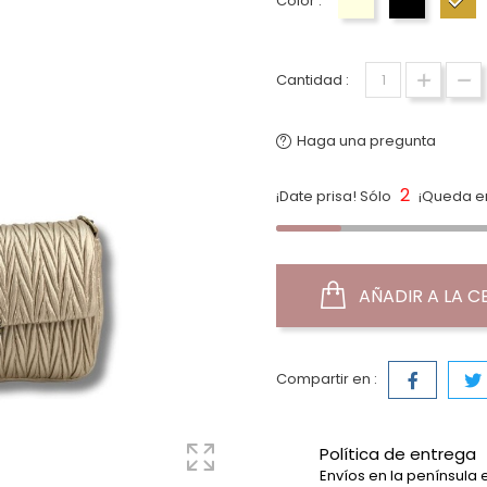
Color :
Hueso
Negro
Or
Cantidad :
Haga una pregunta
2
¡Date prisa! Sólo
¡Queda en
AÑADIR A LA C
Compartir en :
Política de entrega
Envíos en la península 