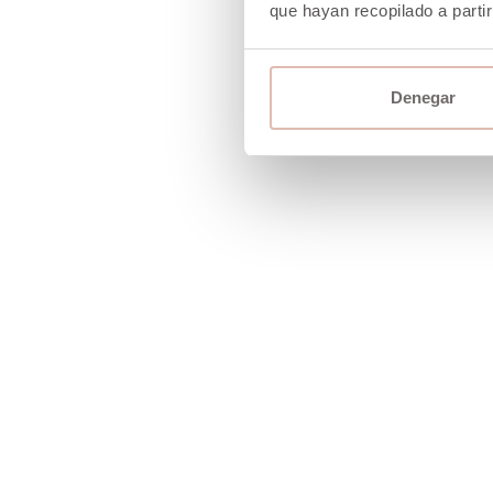
que hayan recopilado a parti
-40%
-40%
Denegar