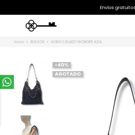
Inicio
BOLSOS
HOBO CALADO WONDER AZUL
-40%
AGOTADO