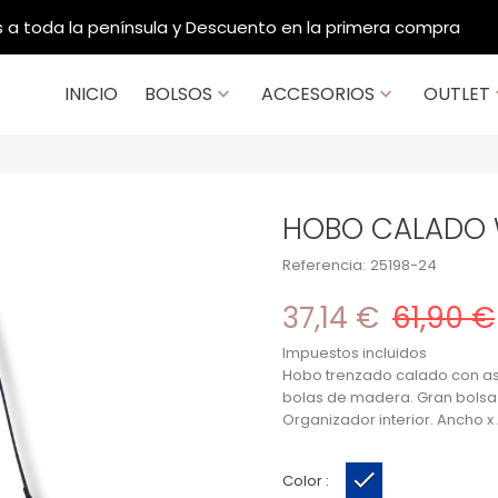
Contacto: 914 202 984 / 933 950 256
INICIO
BOLSOS
ACCESORIOS
OUTLET


HOBO CALADO 
Referencia:
25198-24
37,14 €
61,90 €
Impuestos incluidos
Hobo trenzado calado con as
bolas de madera. Gran bolsa i
Organizador interior. Ancho x 
Color :
Azul Marino