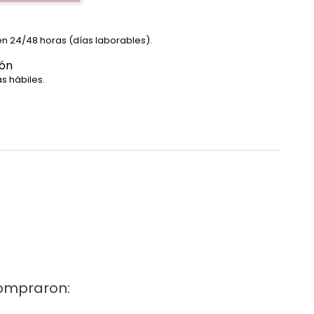
en 24/48 horas (días laborables).
ión
s hábiles.
compraron: