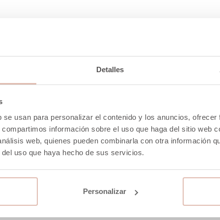
-50%
Detalles
s
b se usan para personalizar el contenido y los anuncios, ofrecer
s, compartimos información sobre el uso que haga del sitio web 
 análisis web, quienes pueden combinarla con otra información q
r del uso que haya hecho de sus servicios.
Personalizar
BO ULTRA LIGHT ROJO
CINTURÓN PIEL ANCHO TIPO