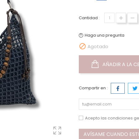
Cantidad :
Haga una pregunta

Agotado
AÑADIR A LA C
Compartir en :
Acepto las condiciones ge
AVÍSAME CUANDO ESTÉ