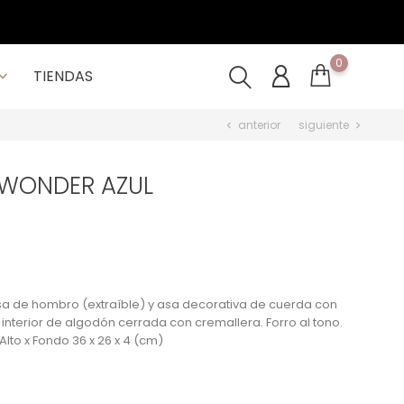
0
TIENDAS

anterior
siguiente
chevron_left
chevron_right
WONDER AZUL
a de hombro (extraíble) y asa decorativa de cuerda con
nterior de algodón cerrada con cremallera. Forro al tono.
Alto x Fondo 36 x 26 x 4 (cm)