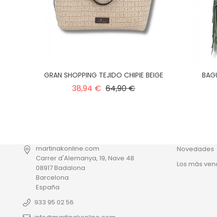
GRAN SHOPPING TEJIDO CHIPIE BEIGE
BAG
Precio
Precio
38,94 €
64,90 €
normal
PRODUCT
Ofertas
martinakonline.com
Novedades
Carrer d'Alemanya, 19, Nave 48
Los más ven
08917 Badalona
Barcelona
España
933 95 02 56