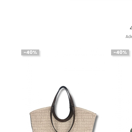
Ad
-40%
-40%