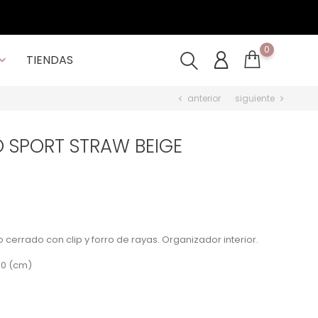
0
TIENDAS

anterior
siguiente
chevron_left
chevron_right
 SPORT STRAW BEIGE
 cerrado con clip y forro de rayas. Organizador interior.
 10 (cm)