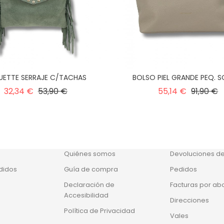
UETTE SERRAJE C/TACHAS
BOLSO PIEL GRANDE PEQ. 
Precio
Precio
Precio
P
32,34 €
53,90 €
55,14 €
91,90 €
normal
normal
OS
NUESTRA EMPRESA
SU CUENTA
Política de cookies
Información per
Quiénes somos
Devoluciones d
didos
Guía de compra
Pedidos
Declaración de
Facturas por ab
Accesibilidad
Direcciones
Política de Privacidad
Vales