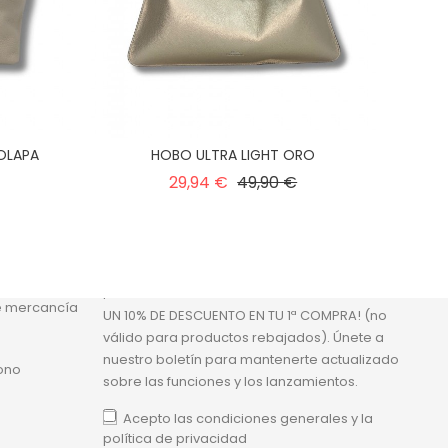
SOLAPA
HOBO ULTRA LIGHT ORO
recio
Precio
Precio
29,94 €
49,90 €
normal
SUSCRIPCIÓN AL BOLETÍN DE
NOTICIAS
sonal
¡SUSCRÍBETE A NUESTRA NEWSLETTER Y OBTÉN
e mercancía
UN 10% DE DESCUENTO EN TU 1ª COMPRA! (no
válido para productos rebajados). Únete a
nuestro boletín para mantenerte actualizado
ono
sobre las funciones y los lanzamientos.
Acepto las condiciones generales y la
política de privacidad