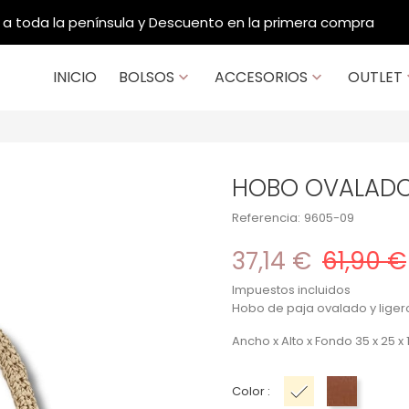
Contacto: 914 202 984 / 933 950 256
INICIO
BOLSOS
ACCESORIOS
OUTLET


HOBO OVALADO
Referencia:
9605-09
37,14 €
61,90 €
Impuestos incluidos
Hobo de paja ovalado y ligero
Ancho x Alto x Fondo 35 x 25 x
Color :
Beige
Camel