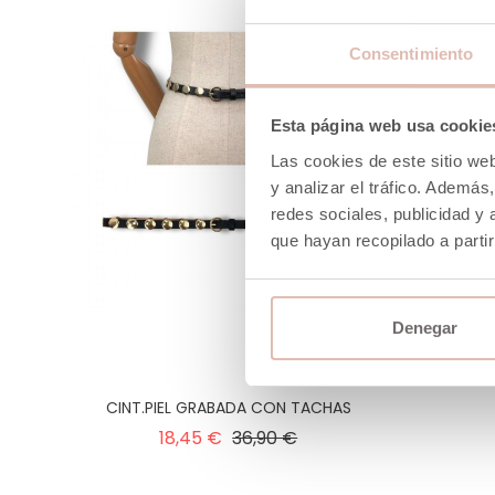
Consentimiento
Esta página web usa cookie
Las cookies de este sitio we
y analizar el tráfico. Ademá
redes sociales, publicidad y
que hayan recopilado a parti
Denegar
CINT.PIEL GRABADA CON TACHAS
Precio
Precio
18,45 €
36,90 €
normal