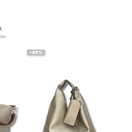
:
ón.
-40%