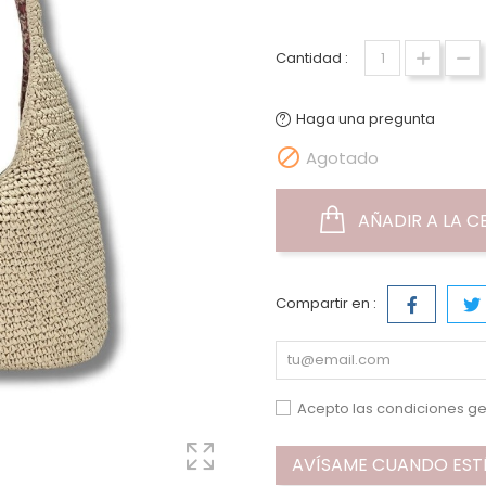
Cantidad :
Haga una pregunta

Agotado
AÑADIR A LA C
Compartir en :
Acepto las condiciones ge
AVÍSAME CUANDO ESTÉ