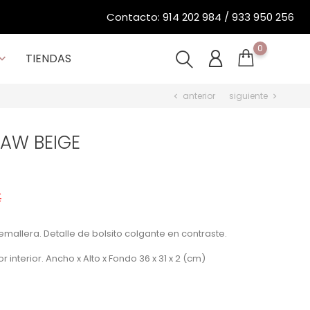
0
TIENDAS

anterior
siguiente
chevron_left
chevron_right
AW BEIGE
€
mallera. Detalle de bolsito colgante en contraste.
nterior. Ancho x Alto x Fondo 36 x 31 x 2 (cm)