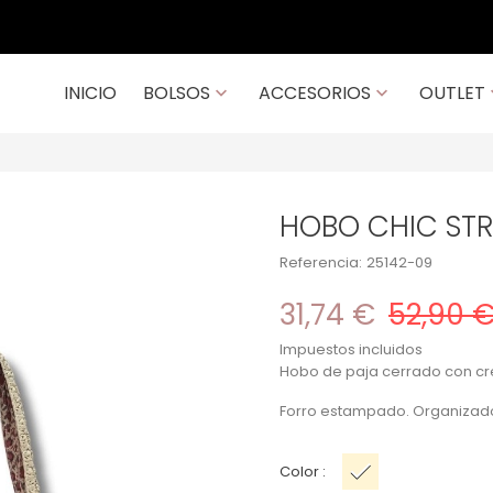
Contacto: 914 202 984 / 933 950 256
INICIO
BOLSOS
ACCESORIOS
OUTLET


HOBO CHIC STR
Referencia:
25142-09
31,74 €
52,90 
Impuestos incluidos
Hobo de paja cerrado con cre
Forro estampado. Organizador i
Color :
Beige