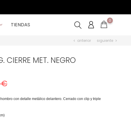
0
TIENDAS

anterior
siguiente
chevron_left
chevron_right
G. CIERRE MET. NEGRO
 €
ombro con detalle metálico delantero. Cerrado con clip y triple
cm)