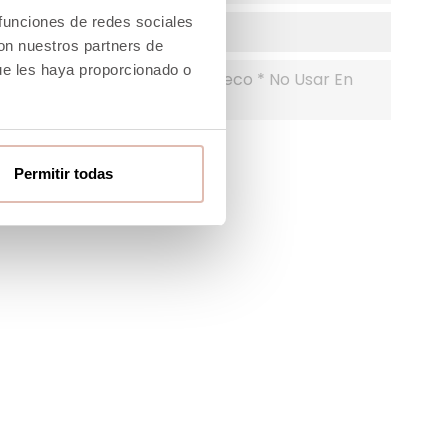
 funciones de redes sociales
con nuestros partners de
ue les haya proporcionado o
 No Planchar *No Limpiar En Seco * No Usar En
Permitir todas
-40%