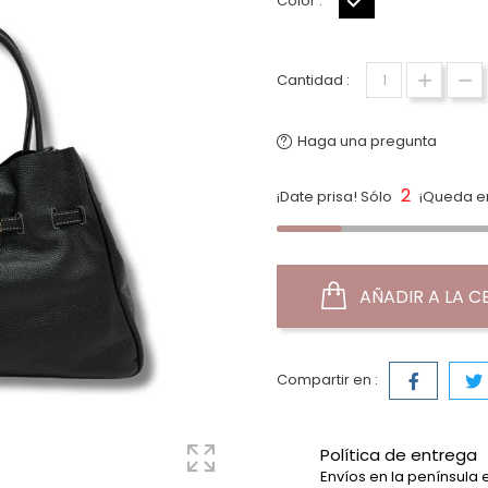
Color :
Negro
Cantidad :
Haga una pregunta
2
¡Date prisa! Sólo
¡Queda en
AÑADIR A LA C
Compartir en :
Política de entrega
Envíos en la península 