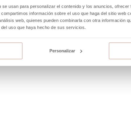
b se usan para personalizar el contenido y los anuncios, ofrecer
Fabricado En Italia
s, compartimos información sobre el uso que haga del sitio web 
 análisis web, quienes pueden combinarla con otra información q
*No Lavar * No Usar Lejía *
r del uso que haya hecho de sus servicios.
Secadora
Personalizar
-40%