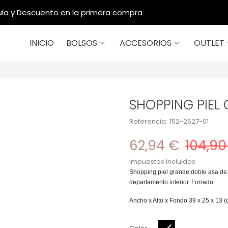
Contacto: 914 202 984 / 933 950 256
INICIO
BOLSOS
ACCESORIOS
OUTLET


SHOPPING PIEL 
Referencia:
152-2627-01
62,94 €
104,90
Impuestos incluidos
Shopping piel grande doble asa de h
departamento interior. Forrado.
Ancho x Alto x Fondo 39 x 25 x 13 (