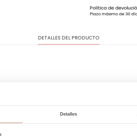
Política de devoluci
Plazo máximo de 30 día
DETALLES DEL PRODUCTO
100% Cuero
Detalles
Forro 100% Algodón
Ancho X Alto X Fondo 39 X 
s