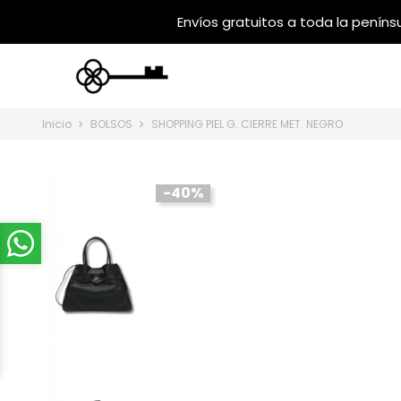
Inicio
BOLSOS
SHOPPING PIEL G. CIERRE MET. NEGRO
-40%